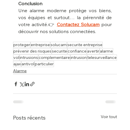
Conclusion
Une alarme moderne protège vos biens, 
vos équipes et surtout… la pérennité de 
votre activité.👉 
Contactez Solucam
 pour 
découvrir nos solutions connectées.
proteger
entreprise
solucam
securite entreprise
prévenir des risques
securite
confiance
avertir
alarme
vol
intrusions
complementaire
intrusion
telesurveillance
ajax
antivol
particulier
Alarme
Voir tout
Posts récents