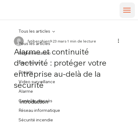
Tous les articles
fxtiberghien9
23 mars
1 min de lecture
Tous les articles
Alarme et continuité
Réglementation
d’activité : protéger votre
Innovations
entreprise au-delà de la
Projets
Video surveillance
sécurité
Alarme
Contrôle d'accès
Introduction
Réseau informatique
Sécurité incendie