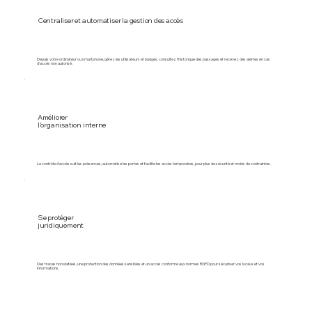
Centraliser et automatiser la gestion des accès
Depuis votre ordinateur ou smartphone, gérez les utilisateurs et badges, consultez l’historique des passages et recevez des alertes en cas
d’accès non autorisé.
Améliorer
l’organisation interne
Le contrôle d’accès suit les présences, automatise les portes et facilite les accès temporaires, pour plus de sécurité et moins de contraintes.
Se protéger
juridiquement
Des traces horodatées, une protection des données sensibles et un accès conforme aux normes RGPD pour sécuriser vos locaux et vos
informations.