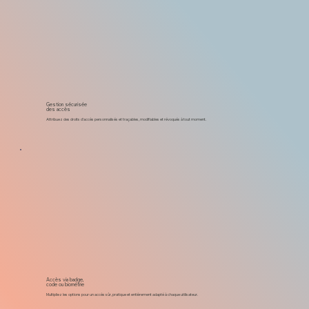
Gestion sécurisée
des accès
Attribuez des droits d’accès personnalisés et traçables, modifiables et révoqués à tout moment.
Accès via badge,
code ou biométrie
Multipliez les options pour un accès sûr, pratique et entièrement adapté à chaque utilisateur.