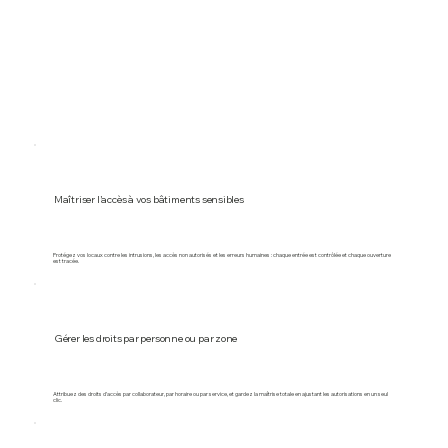
Maîtriser l’accès à vos bâtiments sensibles
Protégez vos locaux contre les intrusions, les accès non autorisés et les erreurs humaines : chaque entrée est contrôlée et chaque ouverture
est tracée.
Gérer les droits par personne ou par zone
Attribuez des droits d’accès par collaborateur, par horaire ou par service, et gardez la maîtrise totale en ajustant les autorisations en un seul
clic.