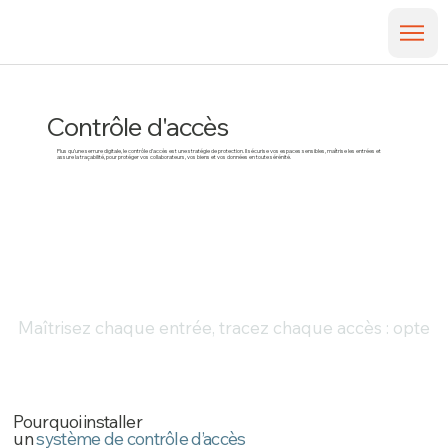
Contrôle d'accès
Plus qu’une serrure digitale, le contrôle d’accès est une stratégie de protection. Il sécurise vos espaces sensibles, maîtrise les entrées et
assure la traçabilité, pour protéger vos collaborateurs, vos biens et vos données en toute sérénité.
Maîtrisez chaque entrée, tracez chaque accès : optez
Pourquoi installer
un
système de contrôle d’accès