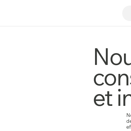
Nou
con
et 
N
d
ef