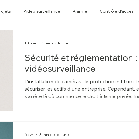
rojets
Video surveillance
Alarme
Contrôle d'accès
18 mai
3 min de lecture
Sécurité et réglementation : c
vidéosurveillance
L'installation de caméras de protection est l'un d
sécuriser les actifs d'une entreprise. Cependant, en
s'arrête là où commence le droit à la vie privée. I
cadre légal expose le dirigeant à des sanctions l
des peines d'emprisonnement), mais rend égaleme
un tribunal ou la police.
6 avr.
3 min de lecture