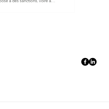
pose à des sanctions, voire à
ait le point sur vos obligations légales
pagnement que Solucam peut vous
eurs To