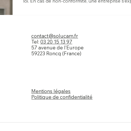
loi. En cas de non-conformité, une entreprise s’ex
l’invalidation des preuves recueillies. Cet article f
en matière de vidéosurveillance et sur l’accom
apporter. 1. Informer clairement employés et visit
contact@solucam.fr
Tel:
03 20 15 13 97
57 avenue de l’Europe
59223 Roncq (France)
Mentions légales
Politique de confidentialité