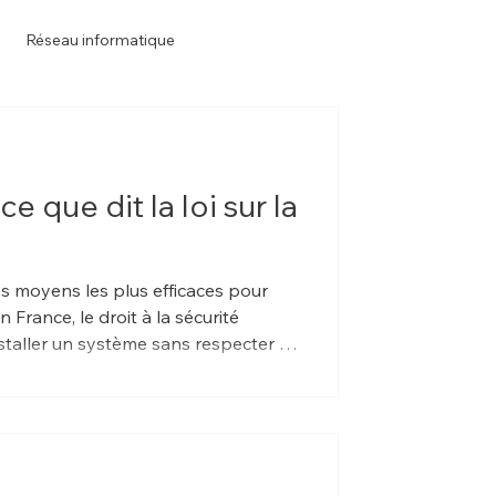
Réseau informatique
e que dit la loi sur la
es moyens les plus efficaces pour
 France, le droit à la sécurité
nstaller un système sans respecter le
ourdes (jusqu'à 45 000 € d'amende et
nt les images inutilisables devant