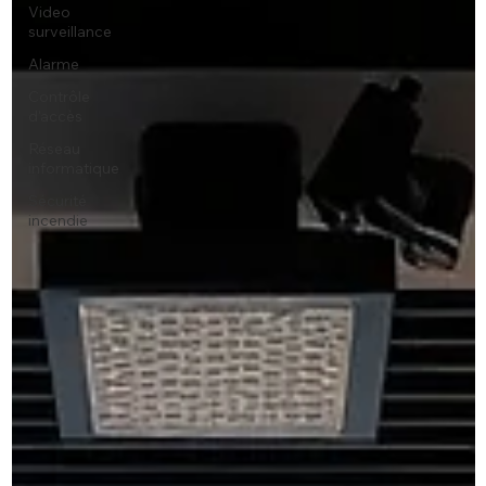
Video
surveillance
Alarme
Contrôle
d'accès
Réseau
informatique
Sécurité
incendie